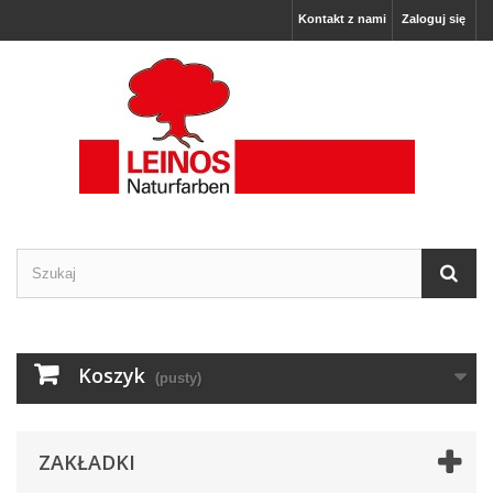
Kontakt z nami
Zaloguj się
Koszyk
(pusty)
ZAKŁADKI