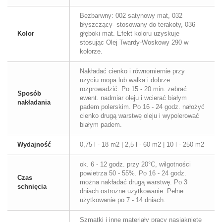
Bezbarwny: 002 satynowy mat, 032
błyszczący- stosowany do terakoty, 036
Kolor
głęboki mat. Efekt koloru uzyskuje
stosując Olej Twardy-Woskowy 290 w
kolorze.
Nakładać cienko i równomiernie przy
użyciu mopa lub wałka i dobrze
rozprowadzić. Po 15 - 20 min. zebrać
Sposób
ewent. nadmiar oleju i wcierać białym
nakładania
padem polerskim. Po 16 - 24 godz. nałożyć
cienko drugą warstwę oleju i wypolerować
białym padem.
Wydajność
0,75 l - 18 m2 | 2,5 l - 60 m2 | 10 l - 250 m2
ok. 6 - 12 godz. przy 20°C, wilgotności
powietrza 50 - 55%. Po 16 - 24 godz.
Czas
można nakładać drugą warstwę. Po 3
schnięcia
dniach ostrożne użytkowanie. Pełne
użytkowanie po 7 - 14 dniach.
Szmatki i inne materiały pracy nasiąknięte