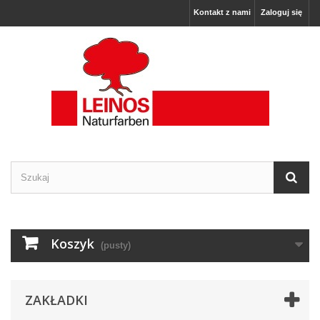
Kontakt z nami
Zaloguj się
Koszyk
(pusty)
ZAKŁADKI