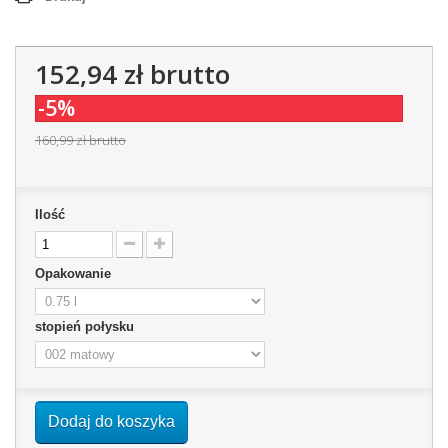
152,94 zł
brutto
-5%
160,99 zł
brutto
Ilość
Opakowanie
stopień połysku
Dodaj do koszyka