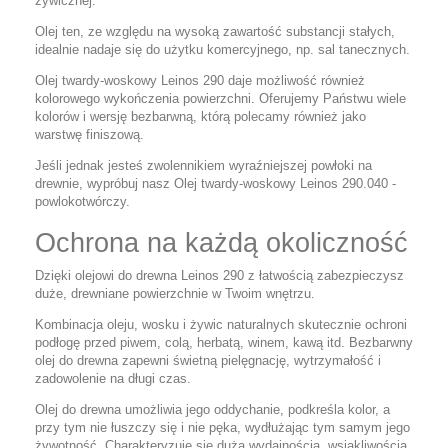
żywicznej.
Olej ten, ze względu na wysoką zawartość substancji stałych,
idealnie nadaje się do użytku komercyjnego, np. sal tanecznych.
Olej twardy-woskowy Leinos 290 daje możliwość również
kolorowego wykończenia powierzchni. Oferujemy Państwu wiele
kolorów i wersję bezbarwną, którą polecamy również jako
warstwę finiszową.
Jeśli jednak jesteś zwolennikiem wyraźniejszej powłoki na
drewnie, wypróbuj nasz Olej twardy-woskowy Leinos 290.040 -
powlokotwórczy.
Ochrona na każdą okoliczność
Dzięki olejowi do drewna Leinos 290 z łatwością zabezpieczysz
duże, drewniane powierzchnie w Twoim wnętrzu.
Kombinacja oleju, wosku i żywic naturalnych skutecznie ochroni
podłogę przed piwem, colą, herbatą, winem, kawą itd. Bezbarwny
olej do drewna zapewni świetną pielęgnację, wytrzymałość i
zadowolenie na długi czas.
Olej do drewna umożliwia jego oddychanie, podkreśla kolor, a
przy tym nie łuszczy się i nie pęka, wydłużając tym samym jego
żywotność. Charakteryzuje się dużą wydajnością, wsiąkliwością