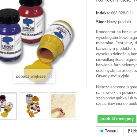
Indeks:
668.328-0,1l
Stan:
Nowy produkt
Koncentrat na bazie wo
wysokogatunkowe pigm
mineralne. Jest łatwy 
barwionym produktem.
wysoką zdolnością bar
niewielkiej ilości pig
barwienia farb ścienny
ściennych, lazur bejc
Otwarty dyfuzyjnie.
Zobacz większe
Nierozcieńczone pigm
na niewielkich powierz
szablonów gąbką lub w
szpachlowania do podkr
produkt dostępny
Tweetuj
Udo