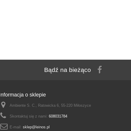
Bądź na bieżąco
Informacja o sklepie
Ambiente S. C., Ratowicka 6, 55-220 Miłoszyce
Skontaktuj się z nami:
608031784
E-mail:
sklep@leinos.pl