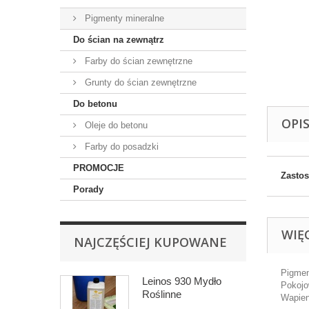
Pigmenty mineralne
Do ścian na zewnątrz
Farby do ścian zewnętrzne
Grunty do ścian zewnętrzne
Do betonu
OPI
Oleje do betonu
Farby do posadzki
PROMOCJE
Zasto
Porady
WIĘ
NAJCZĘŚCIEJ KUPOWANE
Pigmen
Leinos 930 Mydło
Pokojo
Roślinne
Wapien