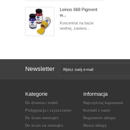
Leinos 668 Pigment
w...
Koncentrat na bazie
wodnej, zawiera...
Newsletter
Kategorie
Informacja
Do drewna i mebli
Najczęściej kupowane
Pielęgnacja i czyszczenie
Kontakt z nami
Do ścian wewnątrz
Regulamin sklepu
Do ścian na zewnątrz
Nasze sklepy