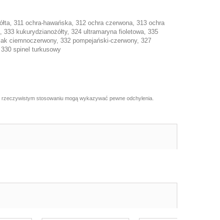
żółta, 311 ochra-hawańska, 312 ochra czerwona, 313 ochra
 333 kukurydzianożółty, 324 ultramaryna fioletowa, 335
aplak ciemnoczerwony, 332 pompejański-czerwony, 327
 330 spinel turkusowy
re w rzeczywistym stosowaniu mogą wykazywać pewne odchylenia.