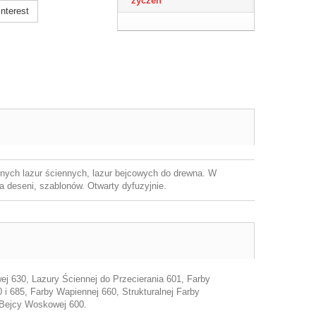
życzeń
nterest
jnych lazur ściennych, lazur bejcowych do drewna. W
a deseni, szablonów. Otwarty dyfuzyjnie.
j 630, Lazury Ściennej do Przecierania 601, Farby
0 i 685, Farby Wapiennej 660, Strukturalnej Farby
, Bejcy Woskowej 600.