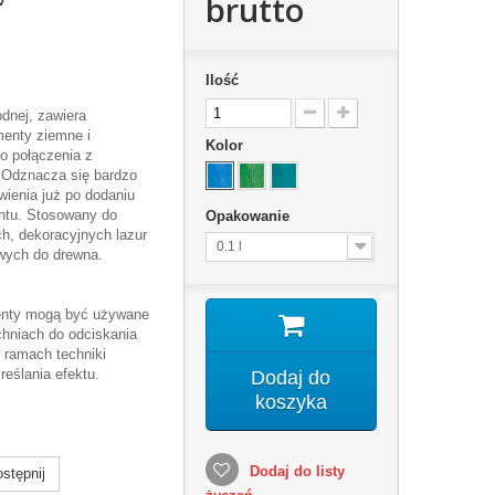
brutto
Ilość
dnej, zawiera
enty ziemne i
Kolor
do połączenia z
 Odznacza się bardzo
wienia już po dodaniu
mentu. Stosowany do
Opakowanie
ch, dekoracyjnych lazur
0.1 l
owych do drewna.
enty mogą być używane
chniach do odciskania
 ramach techniki
eślania efektu.
Dodaj do
koszyka
Dodaj do listy
stępnij