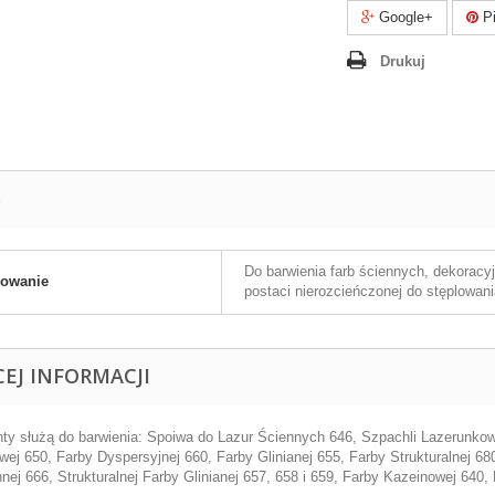
Google+
Pi
Drukuj
S
Do barwienia farb ściennych, dekoracy
sowanie
postaci nierozcieńczonej do stęplowani
CEJ INFORMACJI
ty służą do barwienia: Spoiwa do Lazur Ściennych 646, Szpachli Lazerunkowe
wej 650, Farby Dyspersyjnej 660, Farby Glinianej 655, Farby Strukturalnej 68
nej 666, Strukturalnej Farby Glinianej 657, 658 i 659, Farby Kazeinowej 640