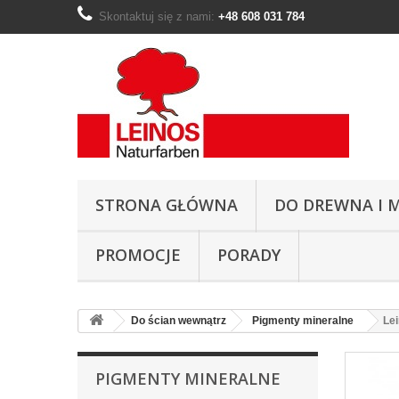
Skontaktuj się z nami:
+48 608 031 784
STRONA GŁÓWNA
DO DREWNA I M
PROMOCJE
PORADY
Do ścian wewnątrz
Pigmenty mineralne
Le
PIGMENTY MINERALNE