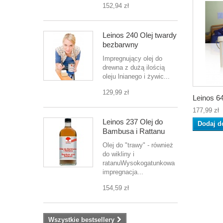
152,94 zł
Leinos 240 Olej twardy
bezbarwny
Impregnujący olej do
drewna z dużą ilością
oleju lnianego i żywic...
129,99 zł
Leinos 64
177,99 zł
Leinos 237 Olej do
Dodaj d
Bambusa i Rattanu
Olej do "trawy" - również
do wikliny i
ratanuWysokogatunkowa
impregnacja...
154,59 zł
Wszystkie bestsellery