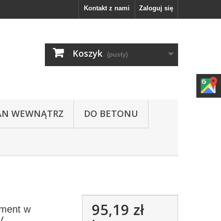
Kontakt z nami
Zaloguj się
Koszyk
(pusty)
IAN WEWNĄTRZ
DO BETONU
95,19 zł
gment w
V