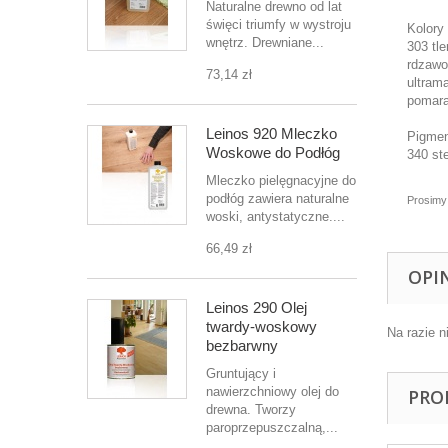
Naturalne drewno od lat
święci triumfy w wystroju
Kolory
wnętrz. Drewniane...
303 tl
rdzawo
73,14 zł
ultram
pomara
Leinos 920 Mleczko
Pigmen
Woskowe do Podłóg
340 ste
Mleczko pielęgnacyjne do
podłóg zawiera naturalne
Prosimy
woski, antystatyczne....
66,49 zł
OPI
Leinos 290 Olej
twardy-woskowy
Na razie n
bezbarwny
Gruntujący i
nawierzchniowy olej do
PRO
drewna. Tworzy
paroprzepuszczalną,...