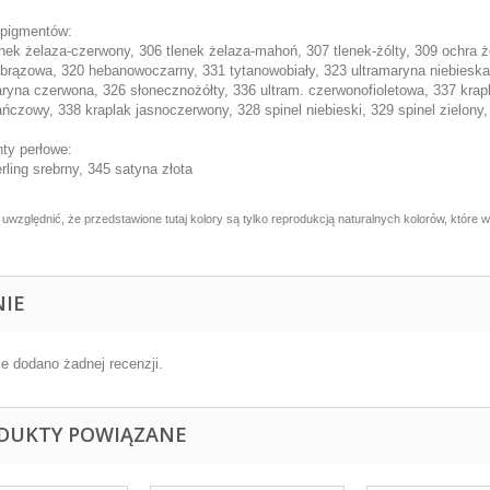
 pigmentów:
enek żelaza-czerwony, 306 tlenek żelaza-mahoń, 307 tlenek-żólty, 309 ochra 
brązowa, 320 hebanowoczarny, 331 tytanowobiały, 323 ultramaryna niebieska,
aryna czerwona, 326 słonecznożółty, 336 ultram. czerwonofioletowa, 337 kr
ńczowy, 338 kraplak jasnoczerwony, 328 spinel niebieski, 329 spinel zielony,
ty perłowe:
rling srebrny, 345 satyna złota
 uwzględnić, że przedstawione tutaj kolory są tylko reprodukcją naturalnych kolorów, któ
NIE
ie dodano żadnej recenzji.
DUKTY POWIĄZANE