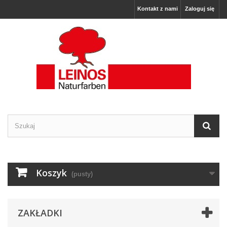
Kontakt z nami
Zaloguj się
Koszyk
(pusty)
ZAKŁADKI